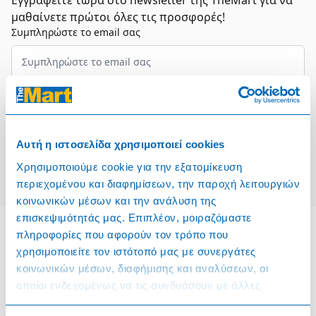
Εγγραφείτε τώρα στο newsletter της TheMart για να
μαθαίνετε πρώτοι όλες τις προσφορές!
Συμπληρώστε το email σας
Επιλέξτε τον τομέα σας
Συμφωνώ και αποδέχομαι τους
Όρους Χρήσης
Αυτή η ιστοσελίδα χρησιμοποιεί cookies
Εγγραφή
Χρησιμοποιούμε cookie για την εξατομίκευση
περιεχομένου και διαφημίσεων, την παροχή λειτουργιών
κοινωνικών μέσων και την ανάλυση της
επισκεψιμότητάς μας. Επιπλέον, μοιραζόμαστε
πληροφορίες που αφορούν τον τρόπο που
χρησιμοποιείτε τον ιστότοπό μας με συνεργάτες
Πληροφορίες
κοινωνικών μέσων, διαφήμισης και αναλύσεων, οι
οποίοι ενδεχομένως να τις συνδυάσουν με άλλες
Όροι & Προϋποθέσεις
πληροφορίες που τους έχετε παραχωρήσει ή τις οποίες