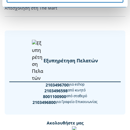
Απασχόληση στη The Mart
Εξυπηρέτηση Πελατών
για eshop
2103496700
από κινητό
2103496598
από σταθερό
8001100900
για Γραφείο Επικοινωνίας
2103496800
Ακολουθήστε μας