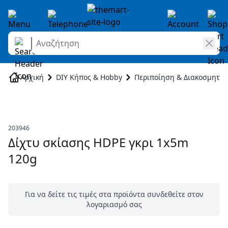
Αναζήτηση
Skip to Content
Αρχική
DIY Κήπος & Hobby
Περιποίηση & Διακοσμητικ
203946
Δίχτυ σκίασης HDPE γκρι 1x5m
120g
Για να δείτε τις τιμές στα προϊόντα συνδεθείτε στον
λογαριασμό σας