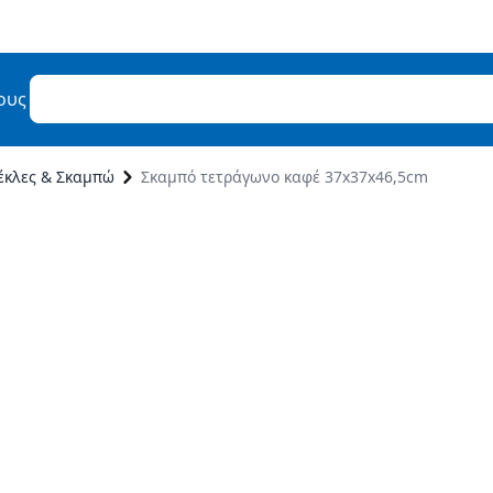
ους
έκλες & Σκαμπώ
Σκαμπό τετράγωνο καφέ 37x37x46,5cm