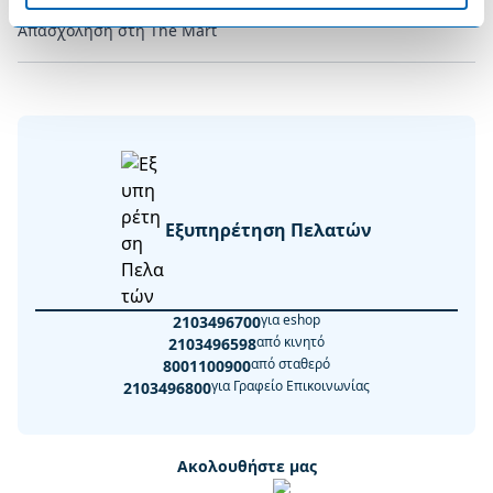
Απασχόληση στη The Mart
Εξυπηρέτηση Πελατών
για eshop
2103496700
από κινητό
2103496598
από σταθερό
8001100900
για Γραφείο Επικοινωνίας
2103496800
Ακολουθήστε μας