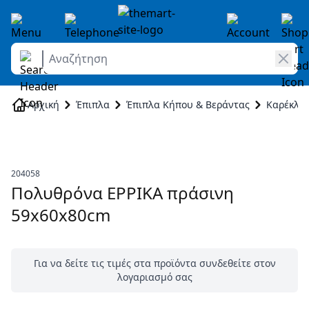
Αναζήτηση
Skip to Content
Αρχική
Έπιπλα
Έπιπλα Κήπου & Βεράντας
Καρέκλες
204058
Πολυθρόνα EPPIKA πράσινη
59x60x80cm
Για να δείτε τις τιμές στα προϊόντα συνδεθείτε στον
λογαριασμό σας