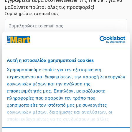
Εγγραφείτε τώρα στο newsletter της TheMart για να
μαθαίνετε πρώτοι όλες τις προσφορές!
Συμπληρώστε το email σας
Επιλέξτε τον τομέα σας
Συμφωνώ και αποδέχομαι τους
Όρους Χρήσης
Αυτή η ιστοσελίδα χρησιμοποιεί cookies
Εγγραφή
Χρησιμοποιούμε cookie για την εξατομίκευση
περιεχομένου και διαφημίσεων, την παροχή λειτουργιών
κοινωνικών μέσων και την ανάλυση της
επισκεψιμότητάς μας. Επιπλέον, μοιραζόμαστε
πληροφορίες που αφορούν τον τρόπο που
χρησιμοποιείτε τον ιστότοπό μας με συνεργάτες
Πληροφορίες
κοινωνικών μέσων, διαφήμισης και αναλύσεων, οι
οποίοι ενδεχομένως να τις συνδυάσουν με άλλες
Όροι & Προϋποθέσεις
πληροφορίες που τους έχετε παραχωρήσει ή τις οποίες