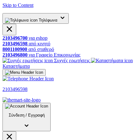
Skip to Content
Τηλέφωνα
2103496700
για
eshop
2103496598
από
κινητό
8001100900
από
σταθερό
2103496800
για
Γραφείο
Επικοινωνίας
Συχνές ερωτήσεις
Καταστήματα
2103496598
Σύνδεση
/
Εγγραφή