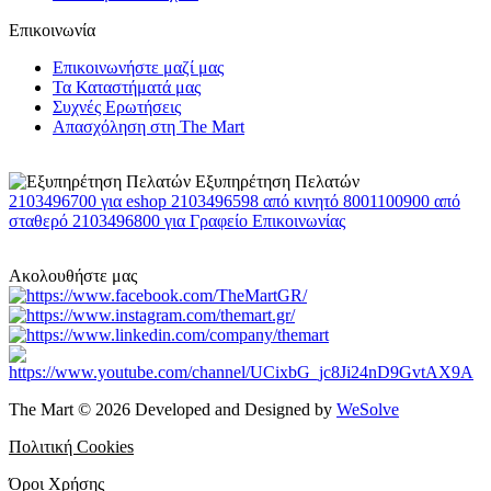
Επικοινωνία
Επικοινωνήστε μαζί μας
Τα Καταστήματά μας
Συχνές Ερωτήσεις
Απασχόληση στη The Mart
Εξυπηρέτηση Πελατών
2103496700
για eshop
2103496598
από κινητό
8001100900
από
σταθερό
2103496800
για Γραφείο Επικοινωνίας
Ακολουθήστε μας
The Mart © 2026 Developed and Designed by
WeSolve
Πολιτική Cookies
Όροι Χρήσης