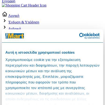
Εγγραφή
Αρχική
Ένδυση & Υπόδηση
Ανδρικά
Ανδρική Ένδυση
Ανδρικό παντελόνι τζίν μπλέ Νο.54
Αυτή η ιστοσελίδα χρησιμοποιεί cookies
Χρησιμοποιούμε cookie για την εξατομίκευση
περιεχομένου και διαφημίσεων, την παροχή λειτουργιών
κοινωνικών μέσων και την ανάλυση της
επισκεψιμότητάς μας. Επιπλέον, μοιραζόμαστε
πληροφορίες που αφορούν τον τρόπο που
χρησιμοποιείτε τον ιστότοπό μας με συνεργάτες
κοινωνικών μέσων, διαφήμισης και αναλύσεων, οι
209579
οποίοι ενδεχομένως να τις συνδυάσουν με άλλες
Ανδρικό παντελόνι τζίν μπλέ Νο.54
πληροφορίες που τους έχετε παραχωρήσει ή τις οποίες