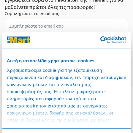
Εγγραφείτε τώρα στο newsletter της TheMart για να
μαθαίνετε πρώτοι όλες τις προσφορές!
Συμπληρώστε το email σας
Επιλέξτε τον τομέα σας
Συμφωνώ και αποδέχομαι τους
Όρους Χρήσης
Αυτή η ιστοσελίδα χρησιμοποιεί cookies
Εγγραφή
Χρησιμοποιούμε cookie για την εξατομίκευση
περιεχομένου και διαφημίσεων, την παροχή λειτουργιών
κοινωνικών μέσων και την ανάλυση της
επισκεψιμότητάς μας. Επιπλέον, μοιραζόμαστε
πληροφορίες που αφορούν τον τρόπο που
χρησιμοποιείτε τον ιστότοπό μας με συνεργάτες
Πληροφορίες
κοινωνικών μέσων, διαφήμισης και αναλύσεων, οι
οποίοι ενδεχομένως να τις συνδυάσουν με άλλες
Όροι & Προϋποθέσεις
πληροφορίες που τους έχετε παραχωρήσει ή τις οποίες