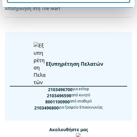
Απασχόληση στη The Mart
Εξυπηρέτηση Πελατών
για eshop
2103496700
από κινητό
2103496598
από σταθερό
8001100900
για Γραφείο Επικοινωνίας
2103496800
Ακολουθήστε μας