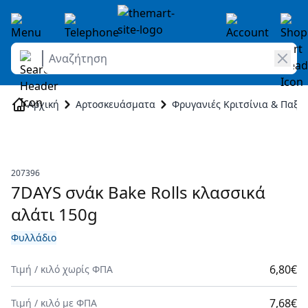
Αναζήτηση
Skip to Content
Αρχική
Αρτοσκευάσματα
Φρυγανιές Κριτσίνια & Παξι
207396
7DAYS σνάκ Bake Rolls κλασσικά
αλάτι 150g
Φυλλάδιο
6,80€
Τιμή
/
κιλό
χωρίς ΦΠΑ
7,68€
Τιμή
/
κιλό
με ΦΠΑ