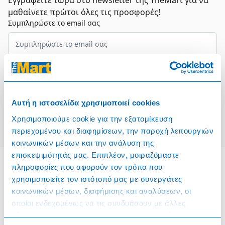
Εγγραφείτε τώρα στο newsletter της TheMart για να
μαθαίνετε πρώτοι όλες τις προσφορές!
Συμπληρώστε το email σας
Επιλέξτε τον τομέα σας
Συμφωνώ και αποδέχομαι τους
Όρους Χρήσης
Αυτή η ιστοσελίδα χρησιμοποιεί cookies
Εγγραφή
Χρησιμοποιούμε cookie για την εξατομίκευση
περιεχομένου και διαφημίσεων, την παροχή λειτουργιών
κοινωνικών μέσων και την ανάλυση της
επισκεψιμότητάς μας. Επιπλέον, μοιραζόμαστε
πληροφορίες που αφορούν τον τρόπο που
χρησιμοποιείτε τον ιστότοπό μας με συνεργάτες
Πληροφορίες
κοινωνικών μέσων, διαφήμισης και αναλύσεων, οι
οποίοι ενδεχομένως να τις συνδυάσουν με άλλες
Όροι & Προϋποθέσεις
πληροφορίες που τους έχετε παραχωρήσει ή τις οποίες