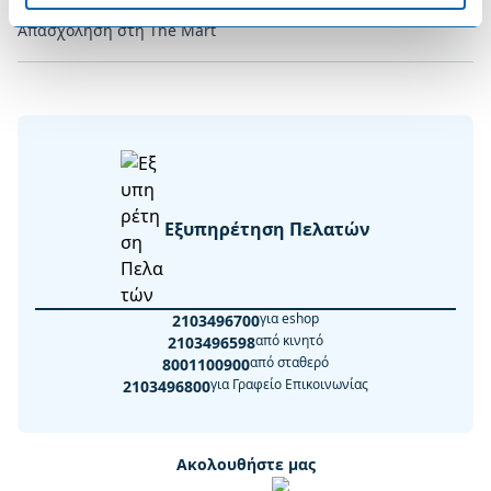
Απασχόληση στη The Mart
Εξυπηρέτηση Πελατών
για eshop
2103496700
από κινητό
2103496598
από σταθερό
8001100900
για Γραφείο Επικοινωνίας
2103496800
Ακολουθήστε μας