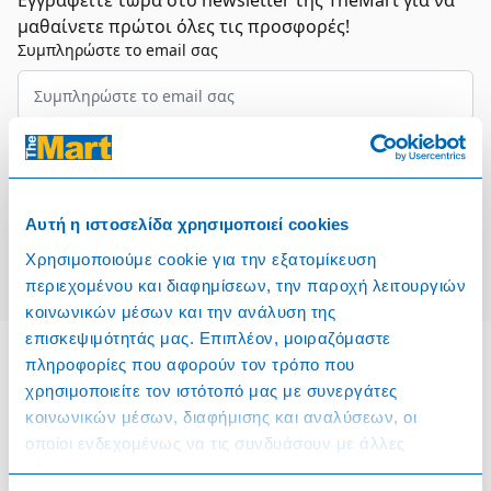
Εγγραφείτε τώρα στο newsletter της TheMart για να
μαθαίνετε πρώτοι όλες τις προσφορές!
Συμπληρώστε το email σας
Επιλέξτε τον τομέα σας
Συμφωνώ και αποδέχομαι τους
Όρους Χρήσης
Αυτή η ιστοσελίδα χρησιμοποιεί cookies
Εγγραφή
Χρησιμοποιούμε cookie για την εξατομίκευση
περιεχομένου και διαφημίσεων, την παροχή λειτουργιών
κοινωνικών μέσων και την ανάλυση της
επισκεψιμότητάς μας. Επιπλέον, μοιραζόμαστε
πληροφορίες που αφορούν τον τρόπο που
χρησιμοποιείτε τον ιστότοπό μας με συνεργάτες
Πληροφορίες
κοινωνικών μέσων, διαφήμισης και αναλύσεων, οι
οποίοι ενδεχομένως να τις συνδυάσουν με άλλες
Όροι & Προϋποθέσεις
πληροφορίες που τους έχετε παραχωρήσει ή τις οποίες