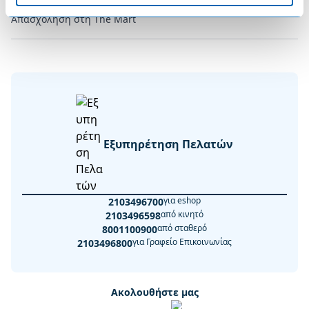
Απασχόληση στη The Mart
Εξυπηρέτηση Πελατών
για eshop
2103496700
από κινητό
2103496598
από σταθερό
8001100900
για Γραφείο Επικοινωνίας
2103496800
Ακολουθήστε μας