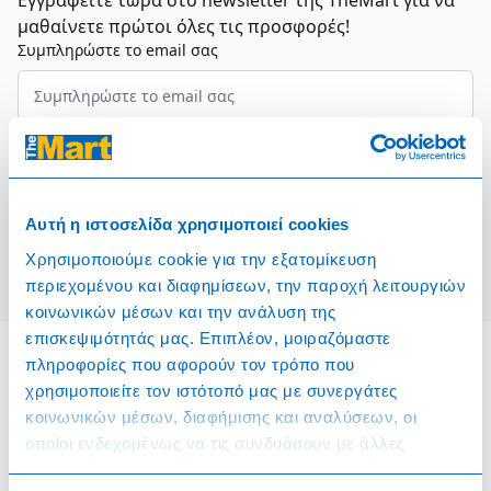
Εγγραφείτε τώρα στο newsletter της TheMart για να
μαθαίνετε πρώτοι όλες τις προσφορές!
Συμπληρώστε το email σας
Επιλέξτε τον τομέα σας
Συμφωνώ και αποδέχομαι τους
Όρους Χρήσης
Αυτή η ιστοσελίδα χρησιμοποιεί cookies
Εγγραφή
Χρησιμοποιούμε cookie για την εξατομίκευση
περιεχομένου και διαφημίσεων, την παροχή λειτουργιών
κοινωνικών μέσων και την ανάλυση της
επισκεψιμότητάς μας. Επιπλέον, μοιραζόμαστε
πληροφορίες που αφορούν τον τρόπο που
χρησιμοποιείτε τον ιστότοπό μας με συνεργάτες
Πληροφορίες
κοινωνικών μέσων, διαφήμισης και αναλύσεων, οι
οποίοι ενδεχομένως να τις συνδυάσουν με άλλες
Όροι & Προϋποθέσεις
πληροφορίες που τους έχετε παραχωρήσει ή τις οποίες