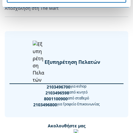
Απασχόληση στη The Mart
Εξυπηρέτηση Πελατών
για eshop
2103496700
από κινητό
2103496598
από σταθερό
8001100900
για Γραφείο Επικοινωνίας
2103496800
Ακολουθήστε μας