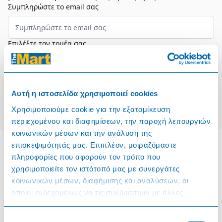
Συμπληρώστε το email σας
Επιλέξτε τον τομέα σας
Συμφωνώ και αποδέχομαι τους
Όρους Χρήσης
Αυτή η ιστοσελίδα χρησιμοποιεί cookies
Εγγραφή
Χρησιμοποιούμε cookie για την εξατομίκευση
περιεχομένου και διαφημίσεων, την παροχή λειτουργιών
κοινωνικών μέσων και την ανάλυση της
επισκεψιμότητάς μας. Επιπλέον, μοιραζόμαστε
πληροφορίες που αφορούν τον τρόπο που
Πληροφορίες
χρησιμοποιείτε τον ιστότοπό μας με συνεργάτες
κοινωνικών μέσων, διαφήμισης και αναλύσεων, οι
Όροι & Προϋποθέσεις
οποίοι ενδεχομένως να τις συνδυάσουν με άλλες
πληροφορίες που τους έχετε παραχωρήσει ή τις οποίες
Πολιτική Cookies
έχουν συλλέξει σε σχέση με την από μέρους σας χρήση
Επιλογή