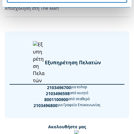
Απασχόληση στη The Mart
Εξυπηρέτηση Πελατών
για eshop
2103496700
από κινητό
2103496598
από σταθερό
8001100900
για Γραφείο Επικοινωνίας
2103496800
Ακολουθήστε μας