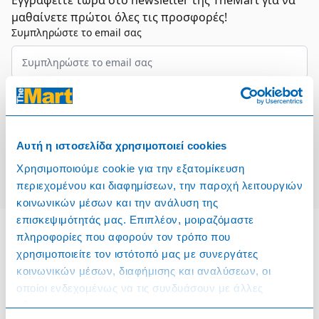
Εγγραφείτε τώρα στο newsletter της TheMart για να
μαθαίνετε πρώτοι όλες τις προσφορές!
Συμπληρώστε το email σας
Επιλέξτε τον τομέα σας
Συμφωνώ και αποδέχομαι τους
Όρους Χρήσης
Αυτή η ιστοσελίδα χρησιμοποιεί cookies
Εγγραφή
Χρησιμοποιούμε cookie για την εξατομίκευση
περιεχομένου και διαφημίσεων, την παροχή λειτουργιών
κοινωνικών μέσων και την ανάλυση της
επισκεψιμότητάς μας. Επιπλέον, μοιραζόμαστε
πληροφορίες που αφορούν τον τρόπο που
χρησιμοποιείτε τον ιστότοπό μας με συνεργάτες
Πληροφορίες
κοινωνικών μέσων, διαφήμισης και αναλύσεων, οι
οποίοι ενδεχομένως να τις συνδυάσουν με άλλες
Όροι & Προϋποθέσεις
πληροφορίες που τους έχετε παραχωρήσει ή τις οποίες