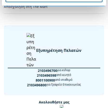
Απασχόληση στη The Mart
Εξυπηρέτηση Πελατών
για eshop
2103496700
από κινητό
2103496598
από σταθερό
8001100900
για Γραφείο Επικοινωνίας
2103496800
Ακολουθήστε μας