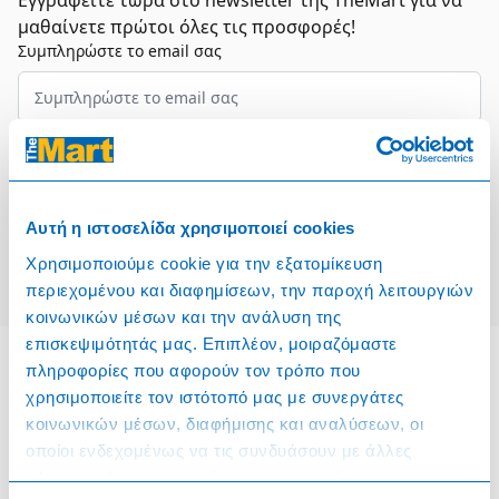
Εγγραφείτε τώρα στο newsletter της TheMart για να
μαθαίνετε πρώτοι όλες τις προσφορές!
Συμπληρώστε το email σας
Επιλέξτε τον τομέα σας
Συμφωνώ και αποδέχομαι τους
Όρους Χρήσης
Αυτή η ιστοσελίδα χρησιμοποιεί cookies
Εγγραφή
Χρησιμοποιούμε cookie για την εξατομίκευση
περιεχομένου και διαφημίσεων, την παροχή λειτουργιών
κοινωνικών μέσων και την ανάλυση της
επισκεψιμότητάς μας. Επιπλέον, μοιραζόμαστε
πληροφορίες που αφορούν τον τρόπο που
χρησιμοποιείτε τον ιστότοπό μας με συνεργάτες
Πληροφορίες
κοινωνικών μέσων, διαφήμισης και αναλύσεων, οι
οποίοι ενδεχομένως να τις συνδυάσουν με άλλες
Όροι & Προϋποθέσεις
πληροφορίες που τους έχετε παραχωρήσει ή τις οποίες