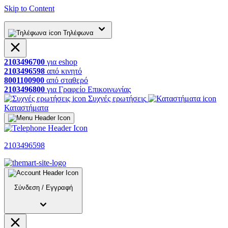
Skip to Content
Τηλέφωνα
2103496700
για
eshop
2103496598
από
κινητό
8001100900
από
σταθερό
2103496800
για
Γραφείο
Επικοινωνίας
Συχνές ερωτήσεις
Καταστήματα
2103496598
Σύνδεση
/
Εγγραφή