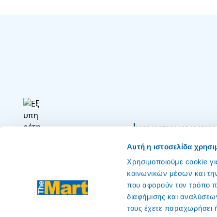
2103496700
2103496598
8
Εξυπηρέτηση Πελατών
για eshop
από κινητό
α
Αυτή η ιστοσελίδα χρησι
Χρησιμοποιούμε cookie γι
κοινωνικών μέσων και τη
που αφορούν τον τρόπο π
διαφήμισης και αναλύσεων
τους έχετε παραχωρήσει ή