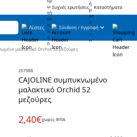
Συχνές ερωτήσεις
Καταστήματα
Λίστες
Σύνδεση
/
Εγγραφή
ωμένο μαλακτικό Orchid 52 μεζούρες
207988
CAJOLINE συμπυκνωμένο
μαλακτικό Orchid 52
μεζούρες
2,40€
χωρίς ΦΠΑ