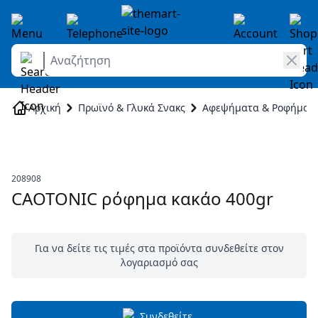
Αναζήτηση
Skip to Content
Αρχική
Πρωϊνό & Γλυκά Σνακς
Αφεψήματα & Ροφήματ
208908
CAOTONIC ρόφημα κακάο 400gr
Για να δείτε τις τιμές στα προϊόντα συνδεθείτε στον
λογαριασμό σας
Συνδεθείτε