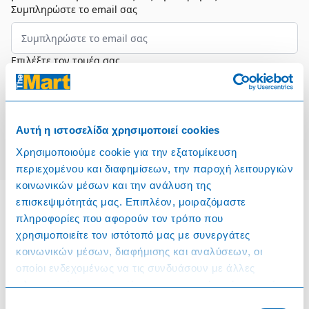
Συμπληρώστε το email σας
Επιλέξτε τον τομέα σας
Συμφωνώ και αποδέχομαι τους
Όρους Χρήσης
Αυτή η ιστοσελίδα χρησιμοποιεί cookies
Εγγραφή
Χρησιμοποιούμε cookie για την εξατομίκευση
περιεχομένου και διαφημίσεων, την παροχή λειτουργιών
κοινωνικών μέσων και την ανάλυση της
επισκεψιμότητάς μας. Επιπλέον, μοιραζόμαστε
πληροφορίες που αφορούν τον τρόπο που
Πληροφορίες
χρησιμοποιείτε τον ιστότοπό μας με συνεργάτες
κοινωνικών μέσων, διαφήμισης και αναλύσεων, οι
Όροι & Προϋποθέσεις
οποίοι ενδεχομένως να τις συνδυάσουν με άλλες
πληροφορίες που τους έχετε παραχωρήσει ή τις οποίες
Πολιτική Cookies
έχουν συλλέξει σε σχέση με την από μέρους σας χρήση
Επιλογή