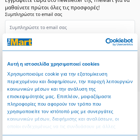
Εγγραφείτε τώρα στο newsletter της TheMart για να
μαθαίνετε πρώτοι όλες τις προσφορές!
Συμπληρώστε το email σας
Επιλέξτε τον τομέα σας
Συμφωνώ και αποδέχομαι τους
Όρους Χρήσης
Αυτή η ιστοσελίδα χρησιμοποιεί cookies
Εγγραφή
Χρησιμοποιούμε cookie για την εξατομίκευση
περιεχομένου και διαφημίσεων, την παροχή λειτουργιών
κοινωνικών μέσων και την ανάλυση της
επισκεψιμότητάς μας. Επιπλέον, μοιραζόμαστε
πληροφορίες που αφορούν τον τρόπο που
χρησιμοποιείτε τον ιστότοπό μας με συνεργάτες
Πληροφορίες
κοινωνικών μέσων, διαφήμισης και αναλύσεων, οι
οποίοι ενδεχομένως να τις συνδυάσουν με άλλες
Όροι & Προϋποθέσεις
πληροφορίες που τους έχετε παραχωρήσει ή τις οποίες