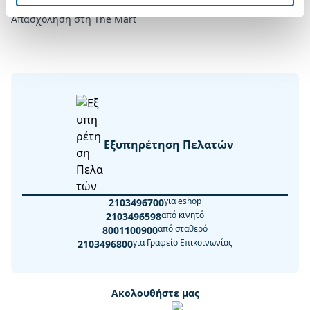
Απασχόληση στη The Mart
Εξυπηρέτηση Πελατών
για eshop
2103496700
από κινητό
2103496598
από σταθερό
8001100900
για Γραφείο Επικοινωνίας
2103496800
Ακολουθήστε μας