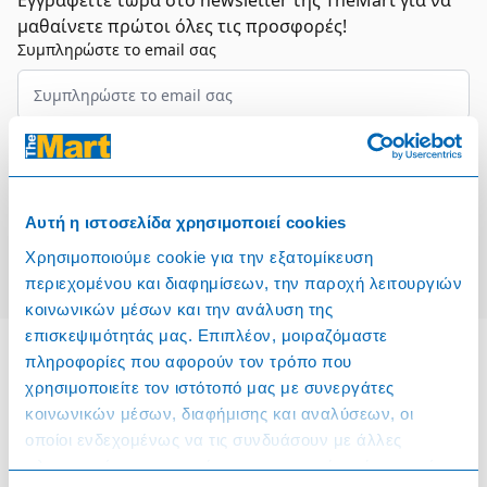
Εγγραφείτε τώρα στο newsletter της TheMart για να
μαθαίνετε πρώτοι όλες τις προσφορές!
Συμπληρώστε το email σας
Επιλέξτε τον τομέα σας
Συμφωνώ και αποδέχομαι τους
Όρους Χρήσης
Αυτή η ιστοσελίδα χρησιμοποιεί cookies
Εγγραφή
Χρησιμοποιούμε cookie για την εξατομίκευση
περιεχομένου και διαφημίσεων, την παροχή λειτουργιών
κοινωνικών μέσων και την ανάλυση της
επισκεψιμότητάς μας. Επιπλέον, μοιραζόμαστε
πληροφορίες που αφορούν τον τρόπο που
χρησιμοποιείτε τον ιστότοπό μας με συνεργάτες
Πληροφορίες
κοινωνικών μέσων, διαφήμισης και αναλύσεων, οι
οποίοι ενδεχομένως να τις συνδυάσουν με άλλες
Όροι & Προϋποθέσεις
πληροφορίες που τους έχετε παραχωρήσει ή τις οποίες