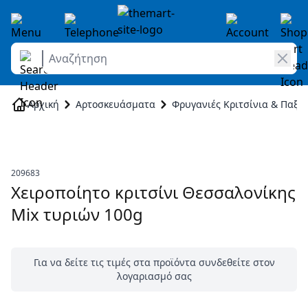
Αναζήτηση
Skip to Content
Αρχική
Αρτοσκευάσματα
Φρυγανιές Κριτσίνια & Παξι
209683
Χειροποίητο κριτσίνι Θεσσαλονίκης
Mix τυριών 100g
Για να δείτε τις τιμές στα προϊόντα συνδεθείτε στον
λογαριασμό σας