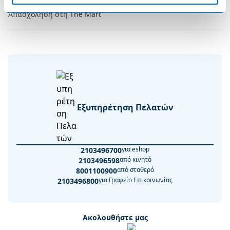
Απασχόληση στη The Mart
Εξυπηρέτηση Πελατών
για eshop
2103496700
από κινητό
2103496598
από σταθερό
8001100900
για Γραφείο Επικοινωνίας
2103496800
Ακολουθήστε μας