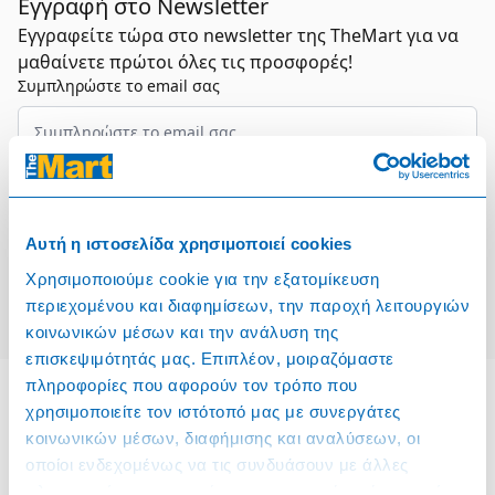
Εγγραφή στο Newsletter
Εγγραφείτε τώρα στο newsletter της TheMart για να
μαθαίνετε πρώτοι όλες τις προσφορές!
Συμπληρώστε το email σας
Επιλέξτε τον τομέα σας
Αυτή η ιστοσελίδα χρησιμοποιεί cookies
Συμφωνώ και αποδέχομαι τους
Όρους Χρήσης
Χρησιμοποιούμε cookie για την εξατομίκευση
Εγγραφή
περιεχομένου και διαφημίσεων, την παροχή λειτουργιών
κοινωνικών μέσων και την ανάλυση της
επισκεψιμότητάς μας. Επιπλέον, μοιραζόμαστε
πληροφορίες που αφορούν τον τρόπο που
χρησιμοποιείτε τον ιστότοπό μας με συνεργάτες
κοινωνικών μέσων, διαφήμισης και αναλύσεων, οι
Πληροφορίες
οποίοι ενδεχομένως να τις συνδυάσουν με άλλες
Όροι & Προϋποθέσεις
πληροφορίες που τους έχετε παραχωρήσει ή τις οποίες