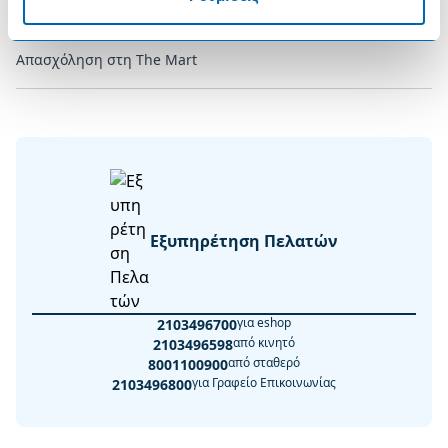
Συχνές Ερωτήσεις
Απασχόληση στη The Mart
Εξυπηρέτηση Πελατών
για eshop
2103496700
από κινητό
2103496598
από σταθερό
8001100900
για Γραφείο Επικοινωνίας
2103496800