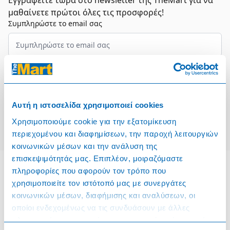
Εγγραφείτε τώρα στο newsletter της TheMart για να
μαθαίνετε πρώτοι όλες τις προσφορές!
Συμπληρώστε το email σας
Επιλέξτε τον τομέα σας
Συμφωνώ και αποδέχομαι τους
Όρους Χρήσης
Αυτή η ιστοσελίδα χρησιμοποιεί cookies
Εγγραφή
Χρησιμοποιούμε cookie για την εξατομίκευση
περιεχομένου και διαφημίσεων, την παροχή λειτουργιών
κοινωνικών μέσων και την ανάλυση της
επισκεψιμότητάς μας. Επιπλέον, μοιραζόμαστε
πληροφορίες που αφορούν τον τρόπο που
χρησιμοποιείτε τον ιστότοπό μας με συνεργάτες
Πληροφορίες
κοινωνικών μέσων, διαφήμισης και αναλύσεων, οι
οποίοι ενδεχομένως να τις συνδυάσουν με άλλες
Όροι & Προϋποθέσεις
πληροφορίες που τους έχετε παραχωρήσει ή τις οποίες