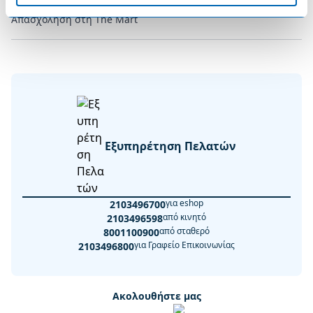
Απασχόληση στη The Mart
Εξυπηρέτηση Πελατών
για eshop
2103496700
από κινητό
2103496598
από σταθερό
8001100900
για Γραφείο Επικοινωνίας
2103496800
Ακολουθήστε μας