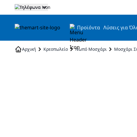
Τηλέφωνα
Προϊόντα
Λύσεις για Όλ
Skip to Content
Αρχική
Κρεοπωλείο
Νωπό Μοσχάρι
Μοσχάρι Σ