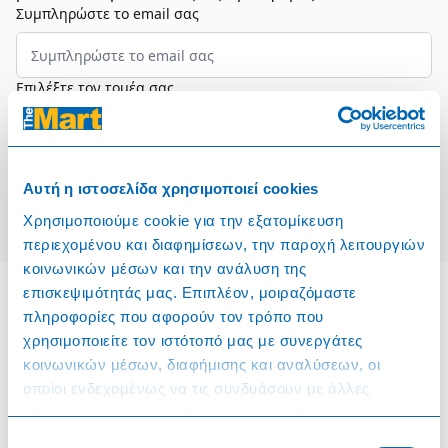
Συμπληρώστε το email σας
Επιλέξτε τον τομέα σας
Συμφωνώ και αποδέχομαι τους
Όρους Χρήσης
Αυτή η ιστοσελίδα χρησιμοποιεί cookies
Εγγραφή
Χρησιμοποιούμε cookie για την εξατομίκευση
περιεχομένου και διαφημίσεων, την παροχή λειτουργιών
κοινωνικών μέσων και την ανάλυση της
επισκεψιμότητάς μας. Επιπλέον, μοιραζόμαστε
πληροφορίες που αφορούν τον τρόπο που
Πληροφορίες
χρησιμοποιείτε τον ιστότοπό μας με συνεργάτες
κοινωνικών μέσων, διαφήμισης και αναλύσεων, οι
Όροι & Προϋποθέσεις
οποίοι ενδεχομένως να τις συνδυάσουν με άλλες
πληροφορίες που τους έχετε παραχωρήσει ή τις οποίες
Πολιτική Cookies
έχουν συλλέξει σε σχέση με την από μέρους σας χρήση
Επιλογή