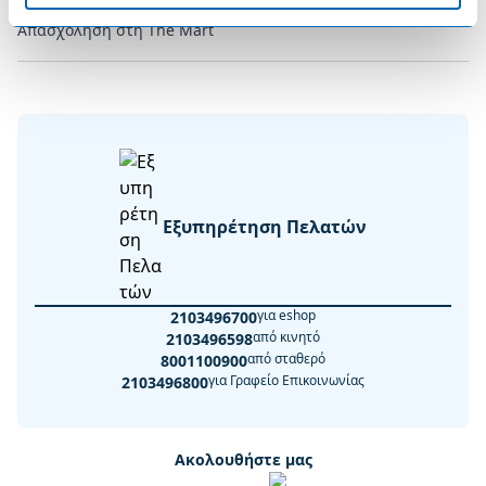
Απασχόληση στη The Mart
Εξυπηρέτηση Πελατών
για eshop
2103496700
από κινητό
2103496598
από σταθερό
8001100900
για Γραφείο Επικοινωνίας
2103496800
Ακολουθήστε μας