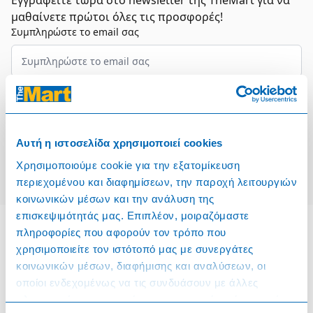
Εγγραφείτε τώρα στο newsletter της TheMart για να
μαθαίνετε πρώτοι όλες τις προσφορές!
Συμπληρώστε το email σας
Επιλέξτε τον τομέα σας
Συμφωνώ και αποδέχομαι τους
Όρους Χρήσης
Αυτή η ιστοσελίδα χρησιμοποιεί cookies
Εγγραφή
Χρησιμοποιούμε cookie για την εξατομίκευση
περιεχομένου και διαφημίσεων, την παροχή λειτουργιών
κοινωνικών μέσων και την ανάλυση της
επισκεψιμότητάς μας. Επιπλέον, μοιραζόμαστε
πληροφορίες που αφορούν τον τρόπο που
χρησιμοποιείτε τον ιστότοπό μας με συνεργάτες
Πληροφορίες
κοινωνικών μέσων, διαφήμισης και αναλύσεων, οι
οποίοι ενδεχομένως να τις συνδυάσουν με άλλες
Όροι & Προϋποθέσεις
πληροφορίες που τους έχετε παραχωρήσει ή τις οποίες