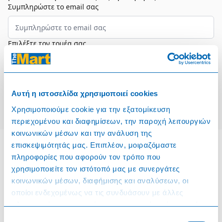
Συμπληρώστε το email σας
Επιλέξτε τον τομέα σας
Συμφωνώ και αποδέχομαι τους
Όρους Χρήσης
Αυτή η ιστοσελίδα χρησιμοποιεί cookies
Εγγραφή
Χρησιμοποιούμε cookie για την εξατομίκευση
περιεχομένου και διαφημίσεων, την παροχή λειτουργιών
κοινωνικών μέσων και την ανάλυση της
επισκεψιμότητάς μας. Επιπλέον, μοιραζόμαστε
πληροφορίες που αφορούν τον τρόπο που
Πληροφορίες
χρησιμοποιείτε τον ιστότοπό μας με συνεργάτες
κοινωνικών μέσων, διαφήμισης και αναλύσεων, οι
Όροι & Προϋποθέσεις
οποίοι ενδεχομένως να τις συνδυάσουν με άλλες
πληροφορίες που τους έχετε παραχωρήσει ή τις οποίες
Πολιτική Cookies
έχουν συλλέξει σε σχέση με την από μέρους σας χρήση
Επιλογή