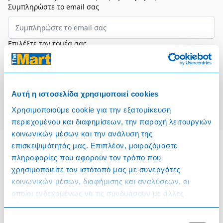
Συμπληρώστε το email σας
Επιλέξτε τον τομέα σας
Συμφωνώ και αποδέχομαι τους
Όρους Χρήσης
Αυτή η ιστοσελίδα χρησιμοποιεί cookies
Εγγραφή
Χρησιμοποιούμε cookie για την εξατομίκευση
περιεχομένου και διαφημίσεων, την παροχή λειτουργιών
κοινωνικών μέσων και την ανάλυση της
επισκεψιμότητάς μας. Επιπλέον, μοιραζόμαστε
πληροφορίες που αφορούν τον τρόπο που
Πληροφορίες
χρησιμοποιείτε τον ιστότοπό μας με συνεργάτες
κοινωνικών μέσων, διαφήμισης και αναλύσεων, οι
Όροι & Προϋποθέσεις
οποίοι ενδεχομένως να τις συνδυάσουν με άλλες
πληροφορίες που τους έχετε παραχωρήσει ή τις οποίες
Πολιτική Cookies
έχουν συλλέξει σε σχέση με την από μέρους σας χρήση
Επιλογή