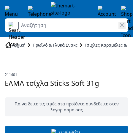
Αναζήτηση
Skip to Content
Αρχική
Πρωϊνό & Γλυκά Σνακς
Τσίχλες Καραμέλες & Ζε
211401
ΕΛΜΑ τσίχλα Sticks Soft 31g
Για να δείτε τις τιμές στα προϊόντα συνδεθείτε στον
λογαριασμό σας
Συνδεθείτε