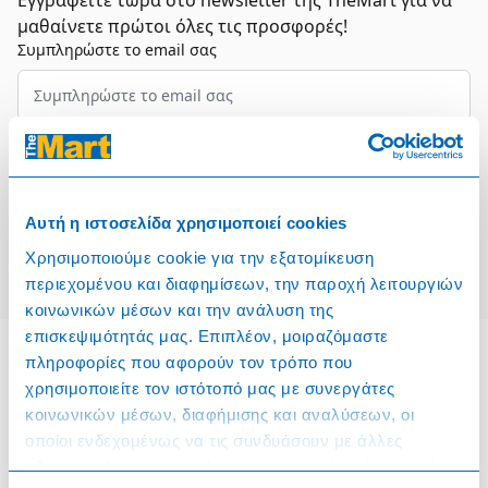
Εγγραφείτε τώρα στο newsletter της TheMart για να
μαθαίνετε πρώτοι όλες τις προσφορές!
Συμπληρώστε το email σας
Επιλέξτε τον τομέα σας
Συμφωνώ και αποδέχομαι τους
Όρους Χρήσης
Αυτή η ιστοσελίδα χρησιμοποιεί cookies
Εγγραφή
Χρησιμοποιούμε cookie για την εξατομίκευση
περιεχομένου και διαφημίσεων, την παροχή λειτουργιών
κοινωνικών μέσων και την ανάλυση της
επισκεψιμότητάς μας. Επιπλέον, μοιραζόμαστε
πληροφορίες που αφορούν τον τρόπο που
χρησιμοποιείτε τον ιστότοπό μας με συνεργάτες
Πληροφορίες
κοινωνικών μέσων, διαφήμισης και αναλύσεων, οι
οποίοι ενδεχομένως να τις συνδυάσουν με άλλες
Όροι & Προϋποθέσεις
πληροφορίες που τους έχετε παραχωρήσει ή τις οποίες