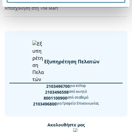
Απασχόληση στη The Mart
Εξυπηρέτηση Πελατών
για eshop
2103496700
από κινητό
2103496598
από σταθερό
8001100900
για Γραφείο Επικοινωνίας
2103496800
Ακολουθήστε μας