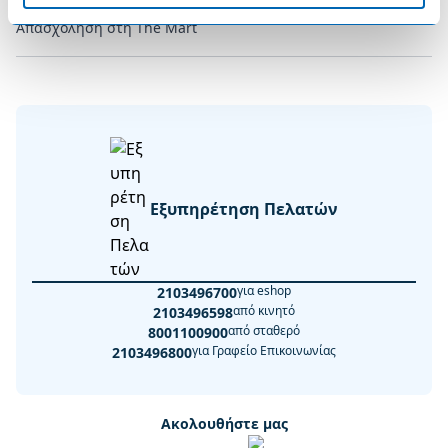
Απασχόληση στη The Mart
Εξυπηρέτηση Πελατών
για eshop
2103496700
από κινητό
2103496598
από σταθερό
8001100900
για Γραφείο Επικοινωνίας
2103496800
Ακολουθήστε μας