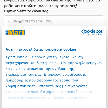
Εγγραφείτε τώρα στο newsletter της TheMart για να
μαθαίνετε πρώτοι όλες τις προσφορές!
Συμπληρώστε το email σας
Επιλέξτε τον τομέα σας
Συμφωνώ και αποδέχομαι τους
Όρους Χρήσης
Αυτή η ιστοσελίδα χρησιμοποιεί cookies
Εγγραφή
Χρησιμοποιούμε cookie για την εξατομίκευση
περιεχομένου και διαφημίσεων, την παροχή λειτουργιών
κοινωνικών μέσων και την ανάλυση της
επισκεψιμότητάς μας. Επιπλέον, μοιραζόμαστε
πληροφορίες που αφορούν τον τρόπο που
χρησιμοποιείτε τον ιστότοπό μας με συνεργάτες
Πληροφορίες
κοινωνικών μέσων, διαφήμισης και αναλύσεων, οι
οποίοι ενδεχομένως να τις συνδυάσουν με άλλες
Όροι & Προϋποθέσεις
πληροφορίες που τους έχετε παραχωρήσει ή τις οποίες