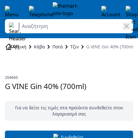
Αναζήτηση
Skip to Content
Αρχική
Κάβα
Ποτά
Τζιν
G VINE Gin 40% (700ml)
204660
G VINE Gin 40% (700ml)
Για να δείτε τις τιμές στα προϊόντα συνδεθείτε στον
λογαριασμό σας
Συνδεθείτε