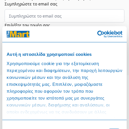
Συμπληρώστε το email σας
Επιλέξτε τον τομέα σας
Συμφωνώ και αποδέχομαι τους
Όρους Χρήσης
Αυτή η ιστοσελίδα χρησιμοποιεί cookies
Εγγραφή
Χρησιμοποιούμε cookie για την εξατομίκευση
περιεχομένου και διαφημίσεων, την παροχή λειτουργιών
κοινωνικών μέσων και την ανάλυση της
επισκεψιμότητάς μας. Επιπλέον, μοιραζόμαστε
πληροφορίες που αφορούν τον τρόπο που
Πληροφορίες
χρησιμοποιείτε τον ιστότοπό μας με συνεργάτες
κοινωνικών μέσων, διαφήμισης και αναλύσεων, οι
Όροι & Προϋποθέσεις
οποίοι ενδεχομένως να τις συνδυάσουν με άλλες
πληροφορίες που τους έχετε παραχωρήσει ή τις οποίες
Πολιτική Cookies
έχουν συλλέξει σε σχέση με την από μέρους σας χρήση
Επιλογή