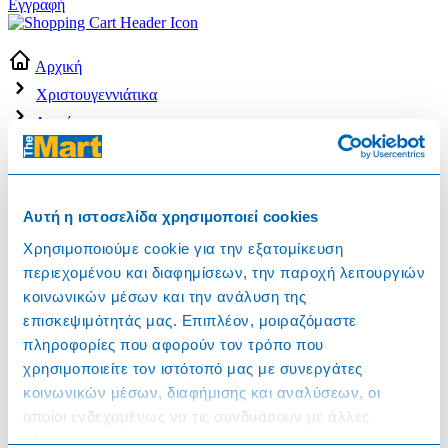
Εγγραφή
Αρχική
Χριστουγεννιάτικα
Διακόσμηση
Στεφάνια & Γιρλάντες
Γιρλάντα με πλαστικά κλαδιά πράσινη 2,7m
Αυτή η ιστοσελίδα χρησιμοποιεί cookies
Χρησιμοποιούμε cookie για την εξατομίκευση
περιεχομένου και διαφημίσεων, την παροχή λειτουργιών
κοινωνικών μέσων και την ανάλυση της
επισκεψιμότητάς μας. Επιπλέον, μοιραζόμαστε
πληροφορίες που αφορούν τον τρόπο που
χρησιμοποιείτε τον ιστότοπό μας με συνεργάτες
κοινωνικών μέσων, διαφήμισης και αναλύσεων, οι
206972
οποίοι ενδεχομένως να τις συνδυάσουν με άλλες
Γιρλάντα με πλαστικά κλαδιά πράσινη
πληροφορίες που τους έχετε παραχωρήσει ή τις οποίες