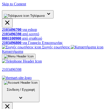
Skip to Content
Τηλέφωνα
2103496700
για
eshop
2103496598
από
κινητό
8001100900
από
σταθερό
2103496800
για
Γραφείο
Επικοινωνίας
Συχνές ερωτήσεις
Καταστήματα
2103496598
Σύνδεση
/
Εγγραφή