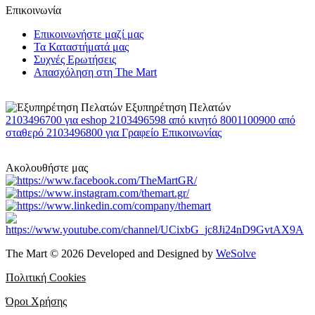
Επικοινωνία
Επικοινωνήστε μαζί μας
Τα Καταστήματά μας
Συχνές Ερωτήσεις
Απασχόληση στη The Mart
Εξυπηρέτηση Πελατών
2103496700
για eshop
2103496598
από κινητό
8001100900
από
σταθερό
2103496800
για Γραφείο Επικοινωνίας
Ακολουθήστε μας
The Mart © 2026 Developed and Designed by
WeSolve
Πολιτική Cookies
Όροι Χρήσης