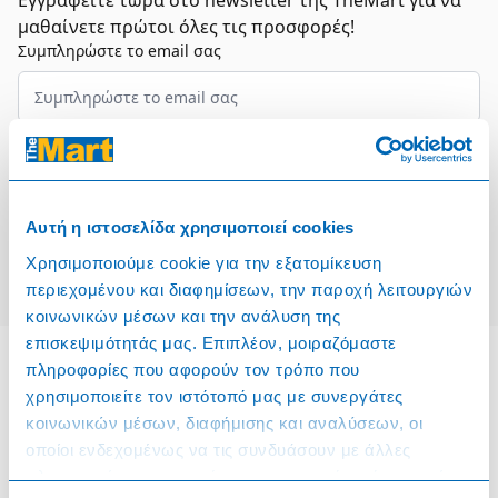
Εγγραφείτε τώρα στο newsletter της TheMart για να
μαθαίνετε πρώτοι όλες τις προσφορές!
Συμπληρώστε το email σας
Επιλέξτε τον τομέα σας
Συμφωνώ και αποδέχομαι τους
Όρους Χρήσης
Αυτή η ιστοσελίδα χρησιμοποιεί cookies
Εγγραφή
Χρησιμοποιούμε cookie για την εξατομίκευση
περιεχομένου και διαφημίσεων, την παροχή λειτουργιών
κοινωνικών μέσων και την ανάλυση της
επισκεψιμότητάς μας. Επιπλέον, μοιραζόμαστε
πληροφορίες που αφορούν τον τρόπο που
χρησιμοποιείτε τον ιστότοπό μας με συνεργάτες
Πληροφορίες
κοινωνικών μέσων, διαφήμισης και αναλύσεων, οι
οποίοι ενδεχομένως να τις συνδυάσουν με άλλες
Όροι & Προϋποθέσεις
πληροφορίες που τους έχετε παραχωρήσει ή τις οποίες