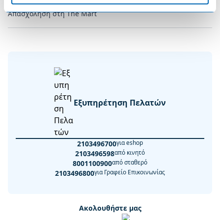
Απασχόληση στη The Mart
Εξυπηρέτηση Πελατών
για eshop
2103496700
από κινητό
2103496598
από σταθερό
8001100900
για Γραφείο Επικοινωνίας
2103496800
Ακολουθήστε μας