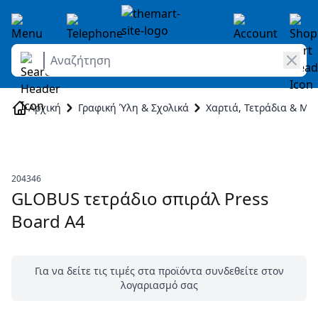
Αναζήτηση
Skip to Content
Αρχική
Γραφική Ύλη & Σχολικά
Χαρτιά, Τετράδια & Μπ
204346
GLOBUS τετράδιο σπιράλ Press
Board Α4
Για να δείτε τις τιμές στα προϊόντα συνδεθείτε στον
λογαριασμό σας