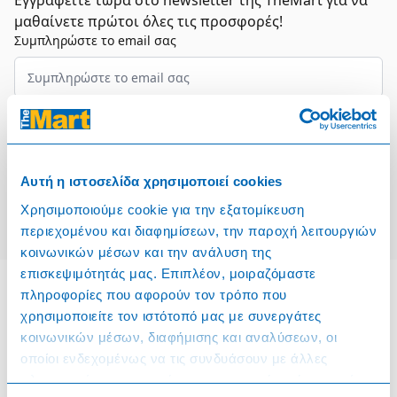
Εγγραφείτε τώρα στο newsletter της TheMart για να
μαθαίνετε πρώτοι όλες τις προσφορές!
Συμπληρώστε το email σας
Επιλέξτε τον τομέα σας
Συμφωνώ και αποδέχομαι τους
Όρους Χρήσης
Αυτή η ιστοσελίδα χρησιμοποιεί cookies
Εγγραφή
Χρησιμοποιούμε cookie για την εξατομίκευση
περιεχομένου και διαφημίσεων, την παροχή λειτουργιών
κοινωνικών μέσων και την ανάλυση της
επισκεψιμότητάς μας. Επιπλέον, μοιραζόμαστε
πληροφορίες που αφορούν τον τρόπο που
χρησιμοποιείτε τον ιστότοπό μας με συνεργάτες
Πληροφορίες
κοινωνικών μέσων, διαφήμισης και αναλύσεων, οι
οποίοι ενδεχομένως να τις συνδυάσουν με άλλες
Όροι & Προϋποθέσεις
πληροφορίες που τους έχετε παραχωρήσει ή τις οποίες