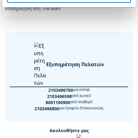
Απασχόληση στη The Mart
Εξυπηρέτηση Πελατών
για eshop
2103496700
από κινητό
2103496598
από σταθερό
8001100900
για Γραφείο Επικοινωνίας
2103496800
Ακολουθήστε μας