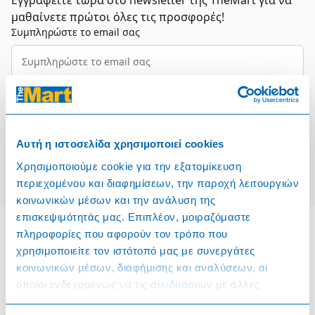
Εγγραφείτε τώρα στο newsletter της TheMart για να
μαθαίνετε πρώτοι όλες τις προσφορές!
Συμπληρώστε το email σας
Επιλέξτε τον τομέα σας
Συμφωνώ και αποδέχομαι τους
Όρους Χρήσης
Αυτή η ιστοσελίδα χρησιμοποιεί cookies
Εγγραφή
Χρησιμοποιούμε cookie για την εξατομίκευση
περιεχομένου και διαφημίσεων, την παροχή λειτουργιών
κοινωνικών μέσων και την ανάλυση της
επισκεψιμότητάς μας. Επιπλέον, μοιραζόμαστε
πληροφορίες που αφορούν τον τρόπο που
χρησιμοποιείτε τον ιστότοπό μας με συνεργάτες
Πληροφορίες
κοινωνικών μέσων, διαφήμισης και αναλύσεων, οι
οποίοι ενδεχομένως να τις συνδυάσουν με άλλες
Όροι & Προϋποθέσεις
πληροφορίες που τους έχετε παραχωρήσει ή τις οποίες