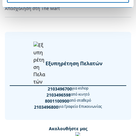
Απασχόληση στη The Mart
Εξυπηρέτηση Πελατών
για eshop
2103496700
από κινητό
2103496598
από σταθερό
8001100900
για Γραφείο Επικοινωνίας
2103496800
Ακολουθήστε μας