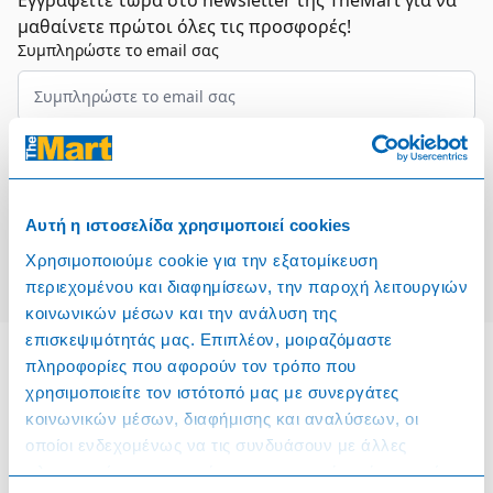
Εγγραφείτε τώρα στο newsletter της TheMart για να
μαθαίνετε πρώτοι όλες τις προσφορές!
Συμπληρώστε το email σας
Επιλέξτε τον τομέα σας
Συμφωνώ και αποδέχομαι τους
Όρους Χρήσης
Αυτή η ιστοσελίδα χρησιμοποιεί cookies
Εγγραφή
Χρησιμοποιούμε cookie για την εξατομίκευση
περιεχομένου και διαφημίσεων, την παροχή λειτουργιών
κοινωνικών μέσων και την ανάλυση της
επισκεψιμότητάς μας. Επιπλέον, μοιραζόμαστε
πληροφορίες που αφορούν τον τρόπο που
χρησιμοποιείτε τον ιστότοπό μας με συνεργάτες
Πληροφορίες
κοινωνικών μέσων, διαφήμισης και αναλύσεων, οι
οποίοι ενδεχομένως να τις συνδυάσουν με άλλες
Όροι & Προϋποθέσεις
πληροφορίες που τους έχετε παραχωρήσει ή τις οποίες