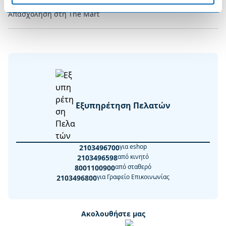
Απασχόληση στη The Mart
Εξυπηρέτηση Πελατών
για eshop
2103496700
από κινητό
2103496598
από σταθερό
8001100900
για Γραφείο Επικοινωνίας
2103496800
Ακολουθήστε μας