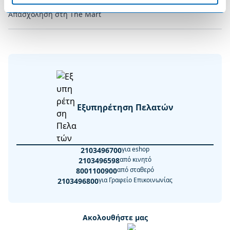
Απασχόληση στη The Mart
Εξυπηρέτηση Πελατών
για eshop
2103496700
από κινητό
2103496598
από σταθερό
8001100900
για Γραφείο Επικοινωνίας
2103496800
Ακολουθήστε μας