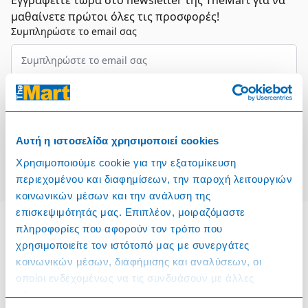
Εγγραφείτε τώρα στο newsletter της TheMart για να
μαθαίνετε πρώτοι όλες τις προσφορές!
Συμπληρώστε το email σας
Επιλέξτε τον τομέα σας
Συμφωνώ και αποδέχομαι τους
Όρους Χρήσης
Αυτή η ιστοσελίδα χρησιμοποιεί cookies
Εγγραφή
Χρησιμοποιούμε cookie για την εξατομίκευση
περιεχομένου και διαφημίσεων, την παροχή λειτουργιών
κοινωνικών μέσων και την ανάλυση της
επισκεψιμότητάς μας. Επιπλέον, μοιραζόμαστε
πληροφορίες που αφορούν τον τρόπο που
χρησιμοποιείτε τον ιστότοπό μας με συνεργάτες
Πληροφορίες
κοινωνικών μέσων, διαφήμισης και αναλύσεων, οι
οποίοι ενδεχομένως να τις συνδυάσουν με άλλες
Όροι & Προϋποθέσεις
πληροφορίες που τους έχετε παραχωρήσει ή τις οποίες