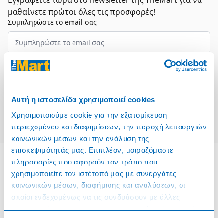
Εγγραφείτε τώρα στο newsletter της TheMart για να
μαθαίνετε πρώτοι όλες τις προσφορές!
Συμπληρώστε το email σας
Επιλέξτε τον τομέα σας
Συμφωνώ και αποδέχομαι τους
Όρους Χρήσης
Αυτή η ιστοσελίδα χρησιμοποιεί cookies
Εγγραφή
Χρησιμοποιούμε cookie για την εξατομίκευση
περιεχομένου και διαφημίσεων, την παροχή λειτουργιών
κοινωνικών μέσων και την ανάλυση της
επισκεψιμότητάς μας. Επιπλέον, μοιραζόμαστε
πληροφορίες που αφορούν τον τρόπο που
χρησιμοποιείτε τον ιστότοπό μας με συνεργάτες
Πληροφορίες
κοινωνικών μέσων, διαφήμισης και αναλύσεων, οι
οποίοι ενδεχομένως να τις συνδυάσουν με άλλες
Όροι & Προϋποθέσεις
πληροφορίες που τους έχετε παραχωρήσει ή τις οποίες