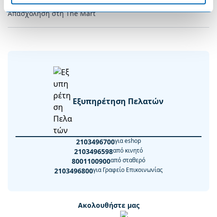
Απασχόληση στη The Mart
Εξυπηρέτηση Πελατών
για eshop
2103496700
από κινητό
2103496598
από σταθερό
8001100900
για Γραφείο Επικοινωνίας
2103496800
Ακολουθήστε μας