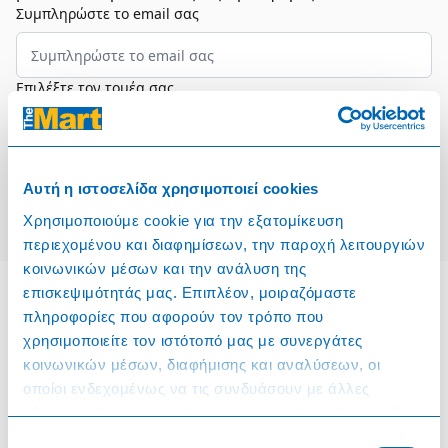
Συμπληρώστε το email σας
Επιλέξτε τον τομέα σας
Συμφωνώ και αποδέχομαι τους
Όρους Χρήσης
Αυτή η ιστοσελίδα χρησιμοποιεί cookies
Εγγραφή
Χρησιμοποιούμε cookie για την εξατομίκευση
περιεχομένου και διαφημίσεων, την παροχή λειτουργιών
κοινωνικών μέσων και την ανάλυση της
επισκεψιμότητάς μας. Επιπλέον, μοιραζόμαστε
πληροφορίες που αφορούν τον τρόπο που
Πληροφορίες
χρησιμοποιείτε τον ιστότοπό μας με συνεργάτες
κοινωνικών μέσων, διαφήμισης και αναλύσεων, οι
Όροι & Προϋποθέσεις
οποίοι ενδεχομένως να τις συνδυάσουν με άλλες
πληροφορίες που τους έχετε παραχωρήσει ή τις οποίες
Πολιτική Cookies
έχουν συλλέξει σε σχέση με την από μέρους σας χρήση
Επιλογή