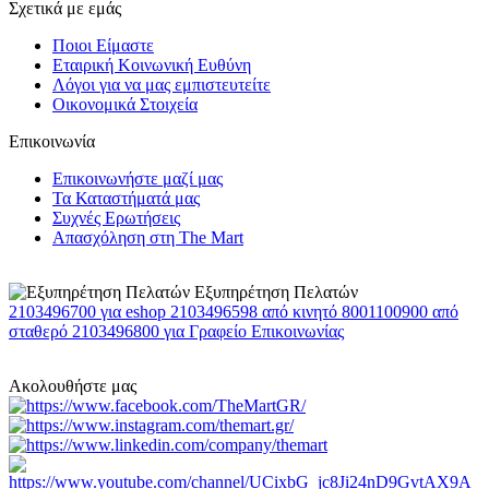
Σχετικά με εμάς
Ποιοι Είμαστε
Εταιρική Κοινωνική Ευθύνη
Λόγοι για να μας εμπιστευτείτε
Οικονομικά Στοιχεία
Επικοινωνία
Επικοινωνήστε μαζί μας
Τα Καταστήματά μας
Συχνές Ερωτήσεις
Απασχόληση στη The Mart
Εξυπηρέτηση Πελατών
2103496700
για eshop
2103496598
από κινητό
8001100900
από
σταθερό
2103496800
για Γραφείο Επικοινωνίας
Ακολουθήστε μας