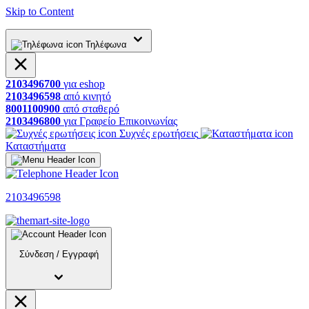
Skip to Content
Τηλέφωνα
2103496700
για
eshop
2103496598
από
κινητό
8001100900
από
σταθερό
2103496800
για
Γραφείο
Επικοινωνίας
Συχνές ερωτήσεις
Καταστήματα
2103496598
Σύνδεση
/
Εγγραφή