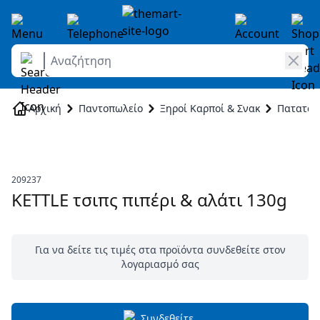
Αναζήτηση
Skip to Content
Αρχική
Παντοπωλείο
Ξηροί Καρποί & Σνακ
Πατατάκι
209237
KETTLE τσιπς πιπέρι & αλάτι 130g
Για να δείτε τις τιμές στα προϊόντα συνδεθείτε στον
λογαριασμό σας
Συνδεθείτε