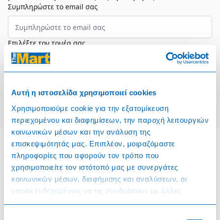
Συμπληρώστε το email σας
Επιλέξτε τον τομέα σας
Συμφωνώ και αποδέχομαι τους
Όρους Χρήσης
Αυτή η ιστοσελίδα χρησιμοποιεί cookies
Εγγραφή
Χρησιμοποιούμε cookie για την εξατομίκευση
περιεχομένου και διαφημίσεων, την παροχή λειτουργιών
κοινωνικών μέσων και την ανάλυση της
επισκεψιμότητάς μας. Επιπλέον, μοιραζόμαστε
πληροφορίες που αφορούν τον τρόπο που
Πληροφορίες
χρησιμοποιείτε τον ιστότοπό μας με συνεργάτες
κοινωνικών μέσων, διαφήμισης και αναλύσεων, οι
Όροι & Προϋποθέσεις
οποίοι ενδεχομένως να τις συνδυάσουν με άλλες
πληροφορίες που τους έχετε παραχωρήσει ή τις οποίες
Πολιτική Cookies
έχουν συλλέξει σε σχέση με την από μέρους σας χρήση
Επιλογή