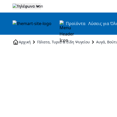
Τηλέφωνα
Προϊόντα
Λύσεις για Όλ
Skip to Content
Αρχική
Γάλατα, Τυριά & Είδη Ψυγείου
Αυγά, Βούτ