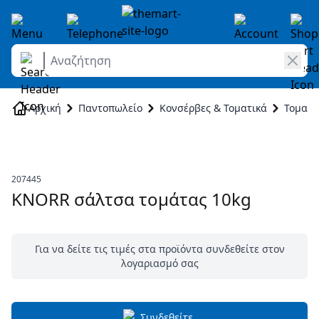
Αναζήτηση
Skip to Content
Αρχική
Παντοπωλείο
Κονσέρβες & Τοματικά
Τοματι
207445
KNORR σάλτσα τομάτας 10kg
Για να δείτε τις τιμές στα προϊόντα συνδεθείτε στον
λογαριασμό σας
Συνδεθείτε