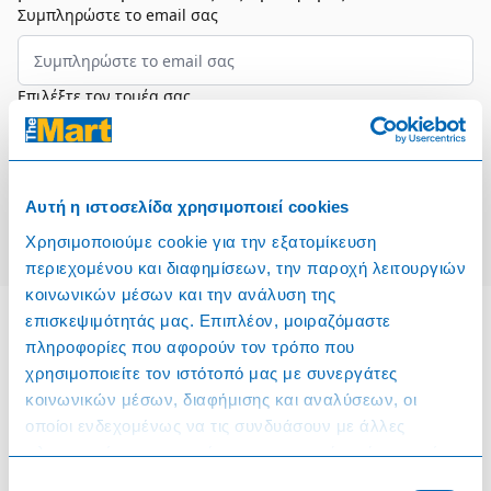
Συμπληρώστε το email σας
Επιλέξτε τον τομέα σας
Συμφωνώ και αποδέχομαι τους
Όρους Χρήσης
Αυτή η ιστοσελίδα χρησιμοποιεί cookies
Εγγραφή
Χρησιμοποιούμε cookie για την εξατομίκευση
περιεχομένου και διαφημίσεων, την παροχή λειτουργιών
κοινωνικών μέσων και την ανάλυση της
επισκεψιμότητάς μας. Επιπλέον, μοιραζόμαστε
πληροφορίες που αφορούν τον τρόπο που
Πληροφορίες
χρησιμοποιείτε τον ιστότοπό μας με συνεργάτες
κοινωνικών μέσων, διαφήμισης και αναλύσεων, οι
Όροι & Προϋποθέσεις
οποίοι ενδεχομένως να τις συνδυάσουν με άλλες
πληροφορίες που τους έχετε παραχωρήσει ή τις οποίες
Πολιτική Cookies
έχουν συλλέξει σε σχέση με την από μέρους σας χρήση
Επιλογή