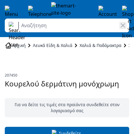
Αναζήτηση
Skip to Content
Αρχική
Λευκά Είδη & Χαλιά
Χαλιά & Ποδόμακτρα
Χα
207450
Κουρελού δερμάτινη μονόχρωμη
Για να δείτε τις τιμές στα προϊόντα συνδεθείτε στον
λογαριασμό σας
Συνδεθείτε