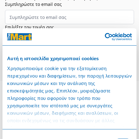
Συμπληρώστε το email σας
Επιλέξτε τον τομέα σας
Συμφωνώ και αποδέχομαι τους
Όρους Χρήσης
Αυτή η ιστοσελίδα χρησιμοποιεί cookies
Εγγραφή
Χρησιμοποιούμε cookie για την εξατομίκευση
περιεχομένου και διαφημίσεων, την παροχή λειτουργιών
κοινωνικών μέσων και την ανάλυση της
επισκεψιμότητάς μας. Επιπλέον, μοιραζόμαστε
πληροφορίες που αφορούν τον τρόπο που
Πληροφορίες
χρησιμοποιείτε τον ιστότοπό μας με συνεργάτες
κοινωνικών μέσων, διαφήμισης και αναλύσεων, οι
Όροι & Προϋποθέσεις
οποίοι ενδεχομένως να τις συνδυάσουν με άλλες
πληροφορίες που τους έχετε παραχωρήσει ή τις οποίες
Πολιτική Cookies
έχουν συλλέξει σε σχέση με την από μέρους σας χρήση
Επιλογή