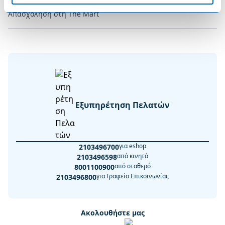
Απασχόληση στη The Mart
Εξυπηρέτηση Πελατών
για eshop
2103496700
από κινητό
2103496598
από σταθερό
8001100900
για Γραφείο Επικοινωνίας
2103496800
Ακολουθήστε μας