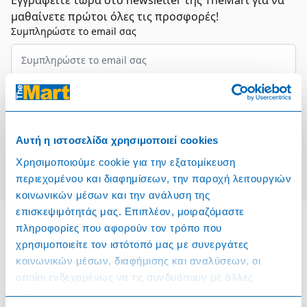
Εγγραφείτε τώρα στο newsletter της TheMart για να
μαθαίνετε πρώτοι όλες τις προσφορές!
Συμπληρώστε το email σας
Επιλέξτε τον τομέα σας
Συμφωνώ και αποδέχομαι τους
Όρους Χρήσης
Αυτή η ιστοσελίδα χρησιμοποιεί cookies
Εγγραφή
Χρησιμοποιούμε cookie για την εξατομίκευση
περιεχομένου και διαφημίσεων, την παροχή λειτουργιών
κοινωνικών μέσων και την ανάλυση της
επισκεψιμότητάς μας. Επιπλέον, μοιραζόμαστε
πληροφορίες που αφορούν τον τρόπο που
χρησιμοποιείτε τον ιστότοπό μας με συνεργάτες
Πληροφορίες
κοινωνικών μέσων, διαφήμισης και αναλύσεων, οι
οποίοι ενδεχομένως να τις συνδυάσουν με άλλες
Όροι & Προϋποθέσεις
πληροφορίες που τους έχετε παραχωρήσει ή τις οποίες