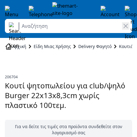
Αναζήτηση
Skip to Content
Αρχική
Είδη Μιας Χρήσης
Delivery Φαγητό
Κουτιά D
206704
Κουτί ψητοπωλείου για club/ψηλό
Burger 22x13x8,3cm χωρίς
πλαστικό 100τεμ.
Για να δείτε τις τιμές στα προϊόντα συνδεθείτε στον
λογαριασμό σας