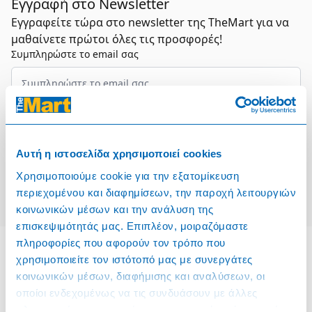
Εγγραφή στο Newsletter
Εγγραφείτε τώρα στο newsletter της TheMart για να
μαθαίνετε πρώτοι όλες τις προσφορές!
Συμπληρώστε το email σας
Επιλέξτε τον τομέα σας
Αυτή η ιστοσελίδα χρησιμοποιεί cookies
Συμφωνώ και αποδέχομαι τους
Όρους Χρήσης
Χρησιμοποιούμε cookie για την εξατομίκευση
Εγγραφή
περιεχομένου και διαφημίσεων, την παροχή λειτουργιών
κοινωνικών μέσων και την ανάλυση της
επισκεψιμότητάς μας. Επιπλέον, μοιραζόμαστε
πληροφορίες που αφορούν τον τρόπο που
χρησιμοποιείτε τον ιστότοπό μας με συνεργάτες
κοινωνικών μέσων, διαφήμισης και αναλύσεων, οι
Πληροφορίες
οποίοι ενδεχομένως να τις συνδυάσουν με άλλες
Όροι & Προϋποθέσεις
πληροφορίες που τους έχετε παραχωρήσει ή τις οποίες