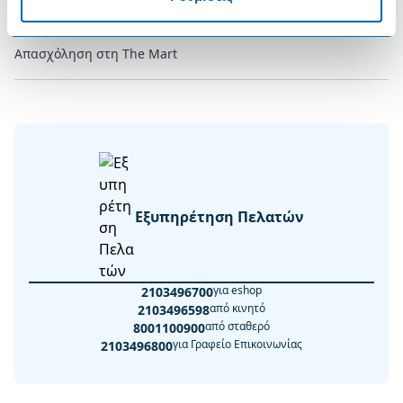
Συχνές Ερωτήσεις
Απασχόληση στη The Mart
Εξυπηρέτηση Πελατών
για eshop
2103496700
από κινητό
2103496598
από σταθερό
8001100900
για Γραφείο Επικοινωνίας
2103496800