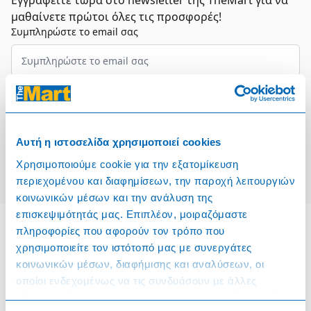
Εγγραφείτε τώρα στο newsletter της TheMart για να
μαθαίνετε πρώτοι όλες τις προσφορές!
Συμπληρώστε το email σας
Επιλέξτε τον τομέα σας
Συμφωνώ και αποδέχομαι τους
Όρους Χρήσης
Αυτή η ιστοσελίδα χρησιμοποιεί cookies
Εγγραφή
Χρησιμοποιούμε cookie για την εξατομίκευση
περιεχομένου και διαφημίσεων, την παροχή λειτουργιών
κοινωνικών μέσων και την ανάλυση της
επισκεψιμότητάς μας. Επιπλέον, μοιραζόμαστε
πληροφορίες που αφορούν τον τρόπο που
χρησιμοποιείτε τον ιστότοπό μας με συνεργάτες
Πληροφορίες
κοινωνικών μέσων, διαφήμισης και αναλύσεων, οι
οποίοι ενδεχομένως να τις συνδυάσουν με άλλες
Όροι & Προϋποθέσεις
πληροφορίες που τους έχετε παραχωρήσει ή τις οποίες