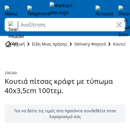
Αναζήτηση
Skip to Content
Αρχική
Είδη Μιας Χρήσης
Delivery Φαγητό
Κουτιά D
206349
Κουτιά πίτσας κράφτ με τύπωμα
40x3,5cm 100τεμ.
Για να δείτε τις τιμές στα προϊόντα συνδεθείτε στον
λογαριασμό σας