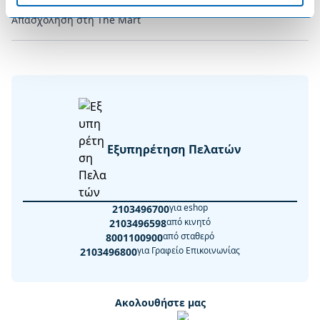
Απασχόληση στη The Mart
Εξυπηρέτηση Πελατών
για eshop
2103496700
από κινητό
2103496598
από σταθερό
8001100900
για Γραφείο Επικοινωνίας
2103496800
Ακολουθήστε μας