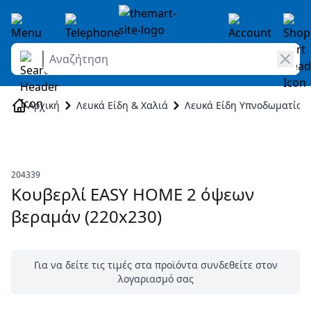
Αναζήτηση
Skip to Content
Αρχική
Λευκά Είδη & Χαλιά
Λευκά Είδη Υπνοδωματίου
204339
Κουβερλί EASY HOME 2 όψεων
βεραμάν (220x230)
Για να δείτε τις τιμές στα προϊόντα συνδεθείτε στον
λογαριασμό σας