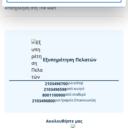
Απασχόληση στη The Mart
Εξυπηρέτηση Πελατών
για eshop
2103496700
από κινητό
2103496598
από σταθερό
8001100900
για Γραφείο Επικοινωνίας
2103496800
Ακολουθήστε μας