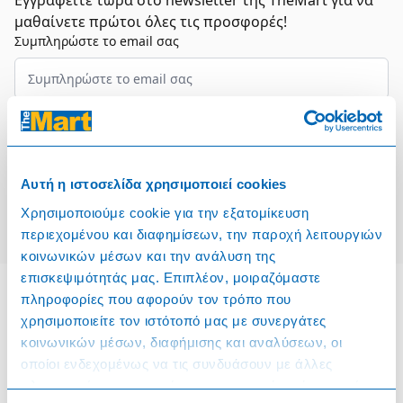
Εγγραφείτε τώρα στο newsletter της TheMart για να
μαθαίνετε πρώτοι όλες τις προσφορές!
Συμπληρώστε το email σας
Επιλέξτε τον τομέα σας
Συμφωνώ και αποδέχομαι τους
Όρους Χρήσης
Αυτή η ιστοσελίδα χρησιμοποιεί cookies
Εγγραφή
Χρησιμοποιούμε cookie για την εξατομίκευση
περιεχομένου και διαφημίσεων, την παροχή λειτουργιών
κοινωνικών μέσων και την ανάλυση της
επισκεψιμότητάς μας. Επιπλέον, μοιραζόμαστε
πληροφορίες που αφορούν τον τρόπο που
χρησιμοποιείτε τον ιστότοπό μας με συνεργάτες
Πληροφορίες
κοινωνικών μέσων, διαφήμισης και αναλύσεων, οι
οποίοι ενδεχομένως να τις συνδυάσουν με άλλες
Όροι & Προϋποθέσεις
πληροφορίες που τους έχετε παραχωρήσει ή τις οποίες