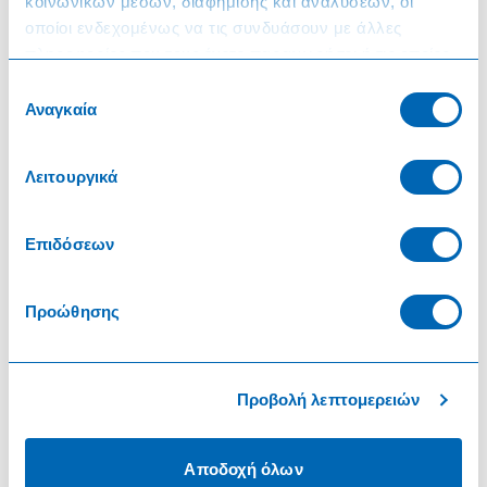
κοινωνικών μέσων, διαφήμισης και αναλύσεων, οι
οποίοι ενδεχομένως να τις συνδυάσουν με άλλες
πληροφορίες που τους έχετε παραχωρήσει ή τις οποίες
Πληροφορίες
έχουν συλλέξει σε σχέση με την από μέρους σας χρήση
Επιλογή
των υπηρεσιών τους.
Όροι & Προϋποθέσεις
Αναγκαία
συγκατάθεσης
Πολιτική Cookies
Λειτουργικά
Διασφάλιση Ποιότητας
Επιδόσεων
Σχετικά με εμάς
Ποιοι Είμαστε
Προώθησης
Εταιρική Κοινωνική Ευθύνη
Λόγοι για να μας εμπιστευτείτε
Προβολή λεπτομερειών
Οικονομικά Στοιχεία
Αποδοχή όλων