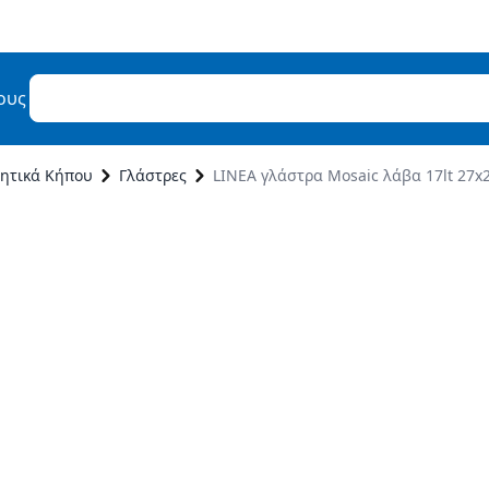
ους
μητικά Κήπου
Γλάστρες
LINEA γλάστρα Mosaic λάβα 17lt 27