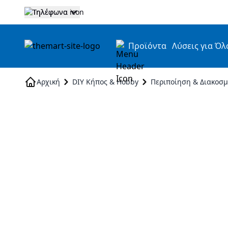
Τηλέφωνα
Προϊόντα
Λύσεις για Όλ
Skip to Content
Αρχική
DIY Κήπος & Hobby
Περιποίηση & Διακοσ