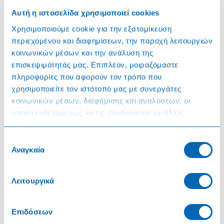
560ml
Αυτή η ιστοσελίδα χρησιμοποιεί cookies
Χρησιμοποιούμε cookie για την εξατομίκευση
2,23€
2,23€
χωρίς ΦΠΑ
Τιμή
/
λίτρο
χωρίς ΦΠΑ
περιεχομένου και διαφημίσεων, την παροχή λειτουργιών
3,98€
κοινωνικών μέσων και την ανάλυση της
Τιμή
/
λίτρο
με ΦΠΑ
επισκεψιμότητάς μας. Επιπλέον, μοιραζόμαστε
4,22€
Προϊόν με ΦΠΑ
πληροφορίες που αφορούν τον τρόπο που
2,36€
χρησιμοποιείτε τον ιστότοπό μας με συνεργάτες
Συνδεθείτε
κοινωνικών μέσων, διαφήμισης και αναλύσεων, οι
Σήμανση
οποίοι ενδεχομένως να τις συνδυάσουν με άλλες
πληροφορίες που τους έχετε παραχωρήσει ή τις οποίες
έχουν συλλέξει σε σχέση με την από μέρους σας χρήση
Επιλογή
των υπηρεσιών τους.
Αναγκαία
συγκατάθεσης
Επεξήγηση σήμανσης
Λειτουργικά
Αποκλειστικά στην TheMart
Επιδόσεων