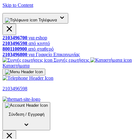
Skip to Content
Τηλέφωνα
2103496700
για
eshop
2103496598
από
κινητό
8001100900
από
σταθερό
2103496800
για
Γραφείο
Επικοινωνίας
Συχνές ερωτήσεις
Καταστήματα
2103496598
Σύνδεση
/
Εγγραφή