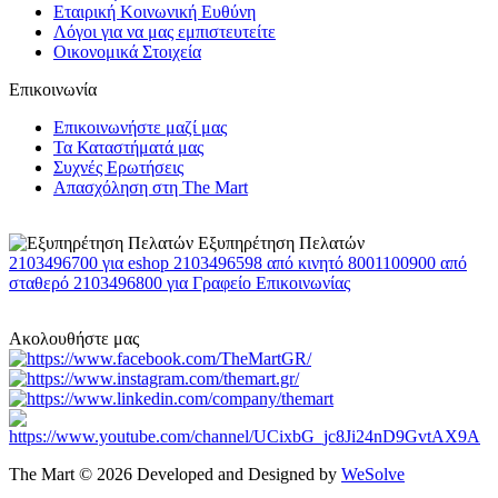
Εταιρική Κοινωνική Ευθύνη
Λόγοι για να μας εμπιστευτείτε
Οικονομικά Στοιχεία
Επικοινωνία
Επικοινωνήστε μαζί μας
Τα Καταστήματά μας
Συχνές Ερωτήσεις
Απασχόληση στη The Mart
Εξυπηρέτηση Πελατών
2103496700
για eshop
2103496598
από κινητό
8001100900
από
σταθερό
2103496800
για Γραφείο Επικοινωνίας
Ακολουθήστε μας
The Mart © 2026 Developed and Designed by
WeSolve