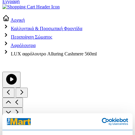
Εγγραφή
Αρχική
Καλλυντικά & Προσωπική Φροντίδα
Περιποίηση Σώματος
Αφρόλουτρα
LUX αφρόλουτρο Alluring Cashmere 560ml
205949
LUX αφρόλουτρο Alluring Cashmere