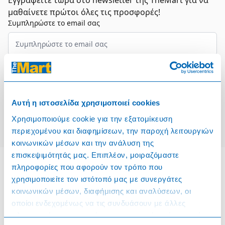
Εγγραφείτε τώρα στο newsletter της TheMart για να
μαθαίνετε πρώτοι όλες τις προσφορές!
Συμπληρώστε το email σας
Επιλέξτε τον τομέα σας
Συμφωνώ και αποδέχομαι τους
Όρους Χρήσης
Αυτή η ιστοσελίδα χρησιμοποιεί cookies
Εγγραφή
Χρησιμοποιούμε cookie για την εξατομίκευση
περιεχομένου και διαφημίσεων, την παροχή λειτουργιών
κοινωνικών μέσων και την ανάλυση της
επισκεψιμότητάς μας. Επιπλέον, μοιραζόμαστε
πληροφορίες που αφορούν τον τρόπο που
χρησιμοποιείτε τον ιστότοπό μας με συνεργάτες
Πληροφορίες
κοινωνικών μέσων, διαφήμισης και αναλύσεων, οι
οποίοι ενδεχομένως να τις συνδυάσουν με άλλες
Όροι & Προϋποθέσεις
πληροφορίες που τους έχετε παραχωρήσει ή τις οποίες