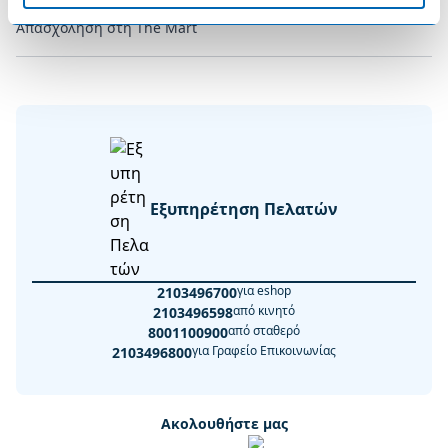
Απασχόληση στη The Mart
Εξυπηρέτηση Πελατών
για eshop
2103496700
από κινητό
2103496598
από σταθερό
8001100900
για Γραφείο Επικοινωνίας
2103496800
Ακολουθήστε μας