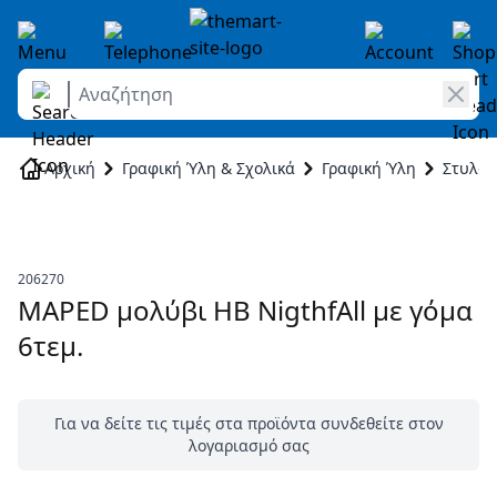
Αναζήτηση
Skip to Content
Αρχική
Γραφική Ύλη & Σχολικά
Γραφική Ύλη
Στυλό 
206270
MAPED μολύβι HB NigthfAll με γόμα
6τεμ.
Για να δείτε τις τιμές στα προϊόντα συνδεθείτε στον
λογαριασμό σας