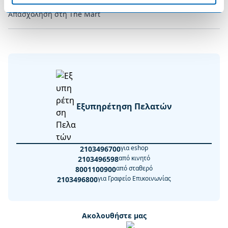
Απασχόληση στη The Mart
Εξυπηρέτηση Πελατών
για eshop
2103496700
από κινητό
2103496598
από σταθερό
8001100900
για Γραφείο Επικοινωνίας
2103496800
Ακολουθήστε μας