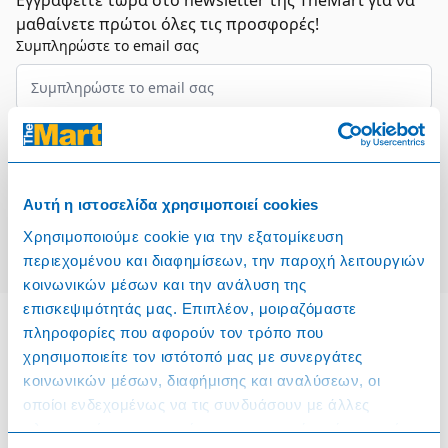
Εγγραφείτε τώρα στο newsletter της TheMart για να
μαθαίνετε πρώτοι όλες τις προσφορές!
Συμπληρώστε το email σας
Επιλέξτε τον τομέα σας
Συμφωνώ και αποδέχομαι τους
Όρους Χρήσης
Αυτή η ιστοσελίδα χρησιμοποιεί cookies
Εγγραφή
Χρησιμοποιούμε cookie για την εξατομίκευση
περιεχομένου και διαφημίσεων, την παροχή λειτουργιών
κοινωνικών μέσων και την ανάλυση της
επισκεψιμότητάς μας. Επιπλέον, μοιραζόμαστε
πληροφορίες που αφορούν τον τρόπο που
χρησιμοποιείτε τον ιστότοπό μας με συνεργάτες
Πληροφορίες
κοινωνικών μέσων, διαφήμισης και αναλύσεων, οι
οποίοι ενδεχομένως να τις συνδυάσουν με άλλες
Όροι & Προϋποθέσεις
πληροφορίες που τους έχετε παραχωρήσει ή τις οποίες