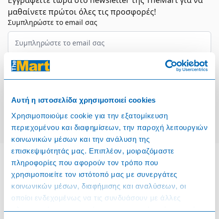
Εγγραφείτε τώρα στο newsletter της TheMart για να
μαθαίνετε πρώτοι όλες τις προσφορές!
Συμπληρώστε το email σας
Επιλέξτε τον τομέα σας
Συμφωνώ και αποδέχομαι τους
Όρους Χρήσης
Αυτή η ιστοσελίδα χρησιμοποιεί cookies
Εγγραφή
Χρησιμοποιούμε cookie για την εξατομίκευση
περιεχομένου και διαφημίσεων, την παροχή λειτουργιών
κοινωνικών μέσων και την ανάλυση της
επισκεψιμότητάς μας. Επιπλέον, μοιραζόμαστε
πληροφορίες που αφορούν τον τρόπο που
χρησιμοποιείτε τον ιστότοπό μας με συνεργάτες
Πληροφορίες
κοινωνικών μέσων, διαφήμισης και αναλύσεων, οι
οποίοι ενδεχομένως να τις συνδυάσουν με άλλες
Όροι & Προϋποθέσεις
πληροφορίες που τους έχετε παραχωρήσει ή τις οποίες