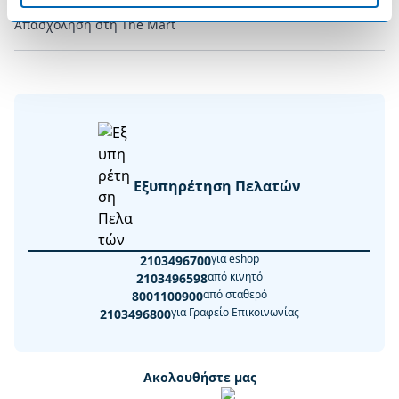
Απασχόληση στη The Mart
Εξυπηρέτηση Πελατών
για eshop
2103496700
από κινητό
2103496598
από σταθερό
8001100900
για Γραφείο Επικοινωνίας
2103496800
Ακολουθήστε μας